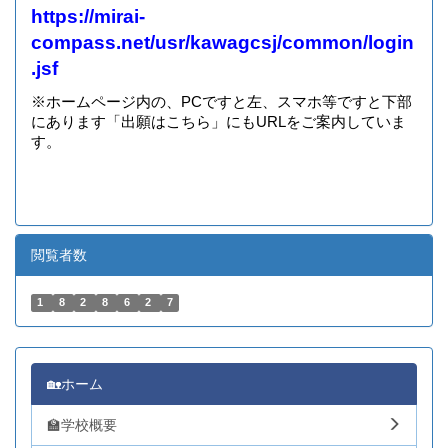
https://mirai-
compass.net/usr/kawagcsj/common/login
.jsf
※ホームページ内の、PCですと左、スマホ等ですと下部
にあります「出願はこちら」にもURLをご案内していま
す。
閲覧者数
1
8
2
8
6
2
7
🏡ホーム
🏫学校概要