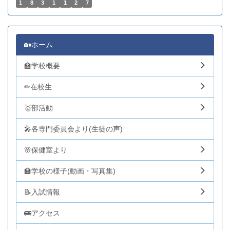
1
8
3
1
1
2
7
🏡ホーム
🏫学校概要
✏在校生
🥇部活動
🎤各専門委員会より(生徒の声)
🌸保健室より
🏫学校の様子(動画・写真集)
📝入試情報
🚌アクセス