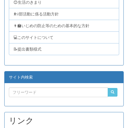
😊生活のきまり
⛹️‍♀️部活動に係る活動方針
👨‍🏫いじめの防止等のための基本的な方針
💻このサイトについて
📝提出書類様式
サイト内検索
リンク