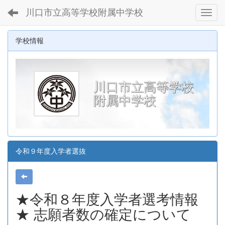
川口市立高等学校附属中学校
Toggl
学校情報
川口市立高等学校
附属中学校
令和９年度入学者選抜
★令和８年度入学者選考情報
★ 志願者数の確定について