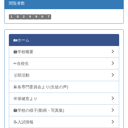
閲覧者数
1
8
2
9
9
0
7
🏡ホーム
🏫学校概要
✏在校生
🥇部活動
🎤各専門委員会より(生徒の声)
🌸保健室より
🏫学校の様子(動画・写真集)
📝入試情報