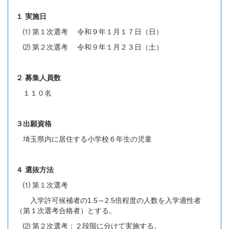
１ 実施日
⑴ 第１次選考 令和９年１月１７日（日）
⑵ 第２次選考 令和９年１月２３日（土）
２ 募集人員数
１１０名
３出願資格
埼玉県内に居住する小学校６年生の児童
４ 選抜方法
⑴ 第１次選考
入学許可候補者の1.5～2.5倍程度の人数を入学適性者
（第１次選考合格者）とする。
⑵ 第２次選考：２段階に分けて実施する。