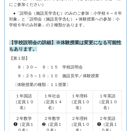
にご参加ください）
●「説明会（施設見学含む）のみのご参加：小学校４～６年
対象」と「説明会（施設見学含む）＋体験授業への参加：小
学校６年のみ対象」の２種類があります。
【学校説明会の詳細】※体験授業は変更になる可能性
もあります。
【第１部】
８：３０～ ９：１５ 学校説明会
９：２５～１０：１０ 施設見学／体験授業
〔体験授業の種類：１１授業〕
１年国語
１年社会
１年理科
１年英語
（定員１０
（定員１４
（定員１０
（定員１０
名）
名）
名）
名）
２年数学
２年数学
２年理科
２年英語
❶（定員１
➋（定員１
（定員１０
❶（定員１
０名）
０名）
名）
０名）