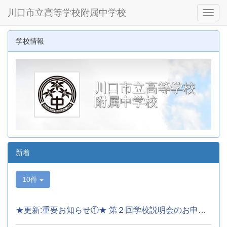
川口市立高等学校附属中学校
Toggl
学校情報
川口市立高等学校
附属中学校
新着
10件
★更新:重要お知らせ①★ 第２回学校説明会のお申込み及び内容について