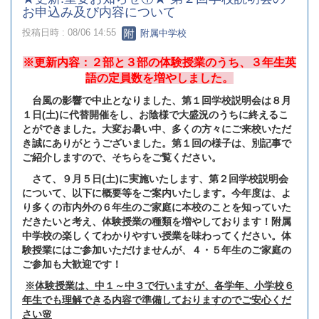
お申込み及び内容について
投稿日時 : 08/06 14:55
附属中学校
※更新内容：２部と３部の体験授業のうち、３年生英
語の定員数を増やしました。
台風の影響で中止となりました、第１回学校説明会は８月
１日(土)に代替開催をし、お陰様で大盛況のうちに終えるこ
とができました。大変お暑い中、多くの方々にご来校いただ
き誠にありがとうございました。第１回の様子は、別記事で
ご紹介しますので、そちらをご覧ください。
さて、９月５日(土)に実施いたします、第２回学校説明会
について、以下に概要等をご案内いたします。今年度は、よ
り多くの市内外の６年生のご家庭に本校のことを知っていた
だきたいと考え、体験授業の種類を増やしております！附属
中学校の楽しくてわかりやすい授業を味わってください。体
験授業にはご参加いただけませんが、４・５年生のご家庭の
ご参加も大歓迎です！
※体験授業は、中１～中３で行いますが、各学年、小学校６
年生でも理解できる内容で準備しておりますのでご安心くだ
さい🌸