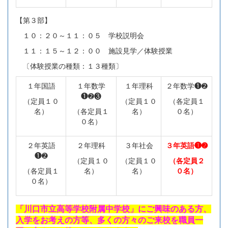
【第３部】
１０：２０～１１：０５ 学校説明会
１１：１５～１２：００ 施設見学／体験授業
〔体験授業の種類：１３種類〕
１年国語
１年数学
１年理科
２年数学❶➋
❶➋❸
（定員１０
（定員１０
（各定員１
名）
（各定員１
名）
０名）
０名）
２年英語
２年理科
３年社会
３年英語❶➋
❶➋
（定員１０
（定員１０
（各定員２
（各定員１
名）
名）
０名）
０名）
「川口市立高等学校附属中学校」にご興味のある方、
入学をお考えの方等、多くの方々のご来校を職員一