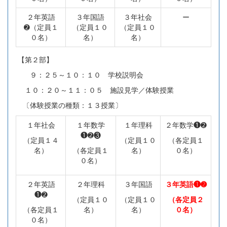
２年英語
３年国語
３年社会
ー
➋（定員１
（定員１０
（定員１０
０名）
名）
名）
【第２部】
９：２５～１０：１０ 学校説明会
１０：２０～１１：０５ 施設見学／体験授業
〔体験授業の種類：１３授業〕
１年社会
１年数学
１年理科
２年数学❶➋
❶➋❸
（定員１４
（定員１０
（各定員１
名）
（各定員１
名）
０名）
０名）
２年英語
２年理科
３年国語
３年英語❶➋
❶➋
（定員１０
（定員１０
（各定員２
（各定員１
名）
名）
０名）
０名）