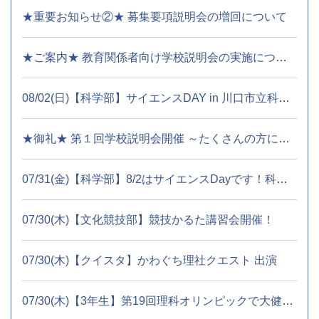
★重要お知らせ②★ 募集要項説明会の増回について
★ご案内★ 教育関係者向け学校説明会の実施について
08/02(日)【科学部】サイエンスDAY in 川口市立科学館
★御礼★ 第１回学校説明会開催 ～たくさんの方にご参会いただき、...
07/31(金)【科学部】8/2はサイエンスDayです！科学館でお待ちして...
07/30(木)【文化競技部】競技かるた講習会開催！
07/30(木)【クイスタ】かわぐち理社クエスト 出演
07/30(木)【3年生】第19回理科オリンピックで大健闘！（優勝・準...