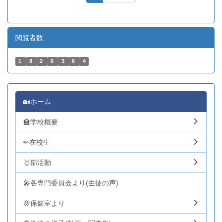
閲覧者数
1
8
2
6
3
6
4
🏡ホーム
🏫学校概要
✏在校生
🥇部活動
🎤各専門委員会より(生徒の声)
🌸保健室より