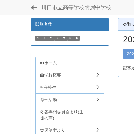
川口市立高等学校附属中学校
閲覧者数
令和
2
1
8
2
5
2
5
0
20
🏡ホーム
記事
🏫学校概要
✏在校生
🥇部活動
🎤各専門委員会より(生
徒の声)
🌸保健室より