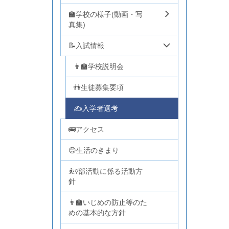
🏫学校の様子(動画・写
真集)
📝入試情報
👨‍🏫学校説明会
👫生徒募集要項
✍入学者選考
🚌アクセス
😊生活のきまり
⛹️‍♀️部活動に係る活動方
針
👨‍🏫いじめの防止等のた
めの基本的な方針