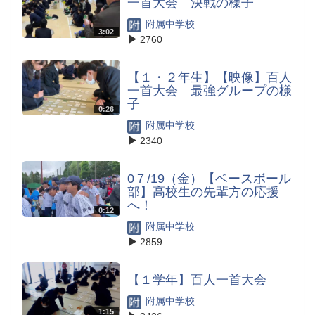
一首大会 決戦の様子
附属中学校
3:02
2760
【１・２年生】【映像】百人
一首大会 最強グループの様
子
0:26
附属中学校
2340
0７/19（金）【ベースボール
部】高校生の先輩方の応援
へ！
0:12
附属中学校
2859
【１学年】百人一首大会
附属中学校
1:15