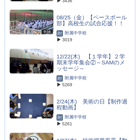
3436
08/25（金）【ベースボール
部】高校生の試合応援！！
0:16
附属中学校
3019
12/22(木) 【１学年】２学
期末学年集会②～SAMのメ
ッセージ～
0:27
附属中学校
5269
2/24(木) 美術の日【制作過
程動画】
0:30
附属中学校
5261