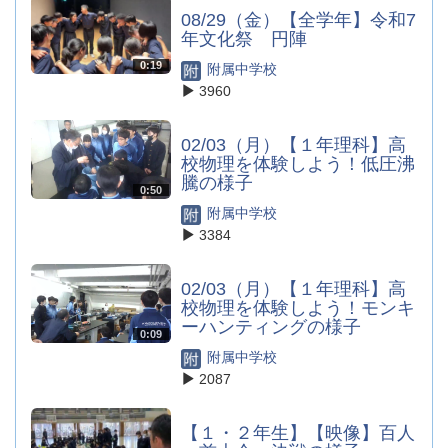
08/29（金）【全学年】令和7
年文化祭 円陣
0:19
附属中学校
3960
02/03（月）【１年理科】高
校物理を体験しよう！低圧沸
騰の様子
0:50
附属中学校
3384
02/03（月）【１年理科】高
校物理を体験しよう！モンキ
ーハンティングの様子
0:09
附属中学校
2087
【１・２年生】【映像】百人