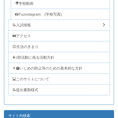
🎥学校動画
📸Fuzostagram (学校写真)
📝入試情報
🚌アクセス
😊生活のきまり
⛹️‍♀️部活動に係る活動方針
👨‍🏫いじめの防止等のための基本的な方針
💻このサイトについて
📝提出書類様式
サイト内検索