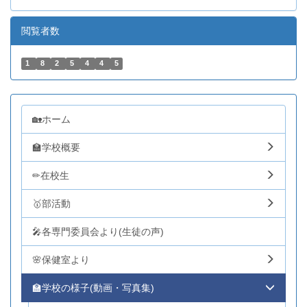
閲覧者数
1
8
2
5
4
4
5
🏡ホーム
🏫学校概要
✏在校生
🥇部活動
🎤各専門委員会より(生徒の声)
🌸保健室より
🏫学校の様子(動画・写真集)