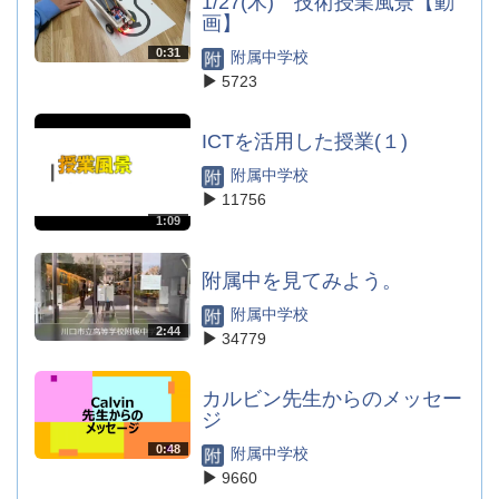
1/27(木) 技術授業風景【動
画】
0:31
附属中学校
5723
ICTを活用した授業(１)
附属中学校
11756
1:09
附属中を見てみよう。
附属中学校
2:44
34779
カルビン先生からのメッセー
ジ
0:48
附属中学校
9660