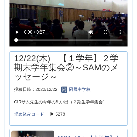
12/22(木) 【１学年】２学
期末学年集会②～SAMのメ
ッセージ～
投稿日時：2022/12/22
附属中学校
CIRサム先生の今年の思い出（２期生学年集会）
埋め込みコード
5278