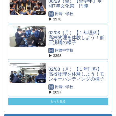
08/29（金）【全学年】令
和7年文化祭 円陣
0:19
附属中学校
3978
02/03（月）【１年理科】
高校物理を体験しよう！低
圧沸騰の様子
0:50
附属中学校
3398
02/03（月）【１年理科】
高校物理を体験しよう！モ
ンキーハンティングの様子
0:09
附属中学校
2097
もっと見る