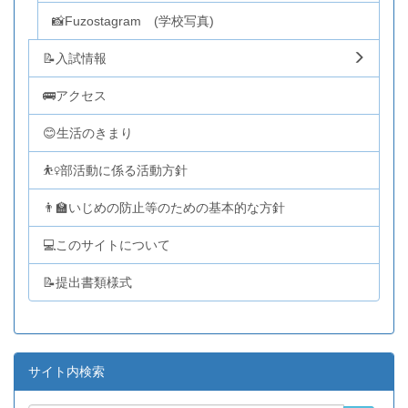
📸Fuzostagram (学校写真)
📝入試情報
🚌アクセス
😊生活のきまり
⛹️‍♀️部活動に係る活動方針
👨‍🏫いじめの防止等のための基本的な方針
💻このサイトについて
📝提出書類様式
サイト内検索