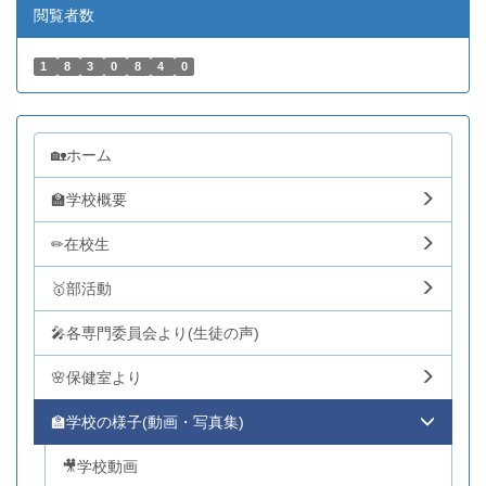
閲覧者数
1
8
3
0
8
4
0
🏡ホーム
🏫学校概要
✏在校生
🥇部活動
🎤各専門委員会より(生徒の声)
🌸保健室より
🏫学校の様子(動画・写真集)
🎥学校動画