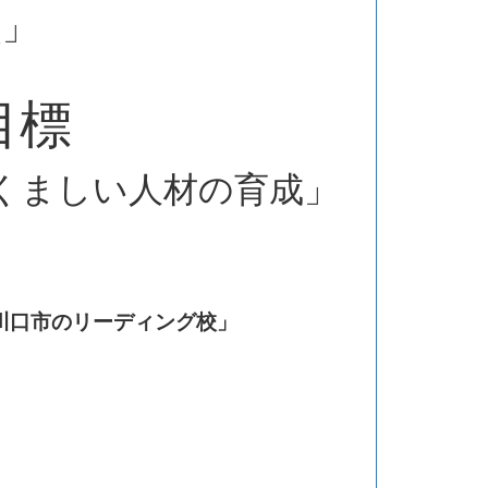
点」
目標
くましい人材の育成」
川口市のリーディング校」