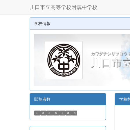
川口市立高等学校附属中学校
学校情報
カワグチシリツコウ
川口市
閲覧者数
学校
1
8
2
8
1
8
8