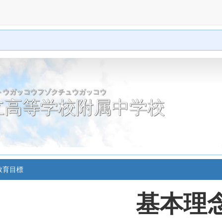
トウガッコウフゾクチュウガッコウ
立高等学校附属中学校
教育目標
基本理