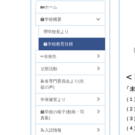
🏡ホーム
🏫学校概要
🧓学校長より
🏫学校教育目標
✏在校生
🥇部活動
＜
🎤各専門委員会より(生
徒の声)
「
（１
🌸保健室より
（２
🏫学校の様子(動画・写
真集)
（３
（４
📝入試情報