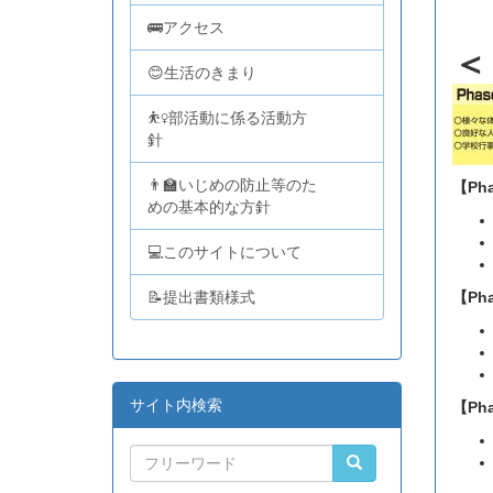
🚌アクセス
＜
😊生活のきまり
⛹️‍♀️部活動に係る活動方
針
👨‍🏫いじめの防止等のた
【Ph
めの基本的な方針
💻このサイトについて
📝提出書類様式
【Ph
サイト内検索
【Ph