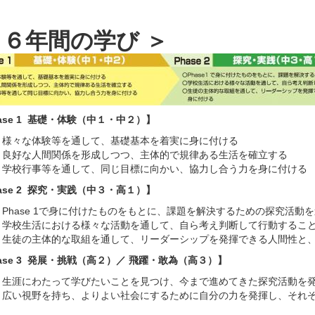
 ６年間の学び ＞
ase 1 基礎・体験（中１・中２）】
様々な体験等を通して、基礎基本を着実に身に付ける
良好な人間関係を形成しつつ、主体的で規律ある生活を確立する
学校行事等を通して、同じ目標に向かい、協力し合う力を身に付ける
ase 2 探究・実践（中３・高１）】
Phase 1で身に付けたものをもとに、課題を解決するための探究活動
学校生活における様々な活動を通して、自ら考え判断して行動するこ
生徒の主体的な取組を通して、リーダーシップを発揮できる人間性と
ase 3 発展・挑戦（高２）／ 飛躍・敢為（高３）】
生涯にわたって学びたいことを見つけ、今まで進めてきた探究活動を
広い視野を持ち、よりよい社会にするために自分の力を発揮し、それ