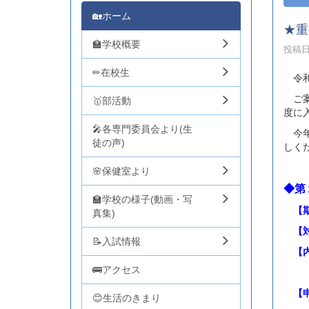
🏡ホーム
★重
🏫学校概要
投稿日時
✏在校生
令和
ご案
🥇部活動
度に
🎤各専門委員会より(生
今年
徒の声)
しく
🌸保健室より
◆第
🏫学校の様子(動画・写
【期
真集)
【対
📝入試情報
【内
🚌アクセス
学校
【申
😊生活のきまり