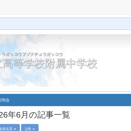
トウガッコウフゾクチュウガッコウ
立高等学校附属中学校
説明会
026年6月の記事一覧
26年6月
1件