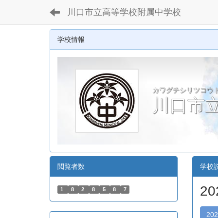
川口市立高等学校附属中学校
学校情報
カワグチシリツコウ
川口市
閲覧者数
学校
2
1
8
2
8
5
8
7
20