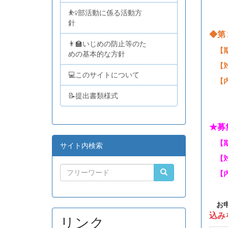
⛹️‍♀️部活動に係る活動方
針
◆第
👨‍🏫いじめの防止等のた
【期
めの基本的な方針
【対
💻このサイトについて
【内
📝提出書類様式
★募
【期
サイト内検索
【対
【内
お申
込み
リンク