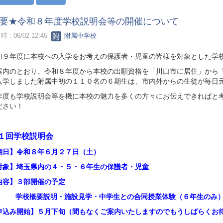
要★令和８年度学校説明会等の開催について
 : 06/02 12:45
附属中学校
９年度に本校への入学をお考えの保護者・児童の皆様を対象とした学校
内のとおり、令和８年度から本校の出願資格を「川口市に居住」から「
入学しました附属中初の１１０名の６期生は、市内外からの生徒が毎日
度も学校説明会等を機に本校の魅力を多くの方々にお伝えできればと考
ださい！
１回学校説明会
日】令和８年６月２７日（土）
象】埼玉県内の４・５・６年生の保護者・児童
容】３部開催の予定
概要説明・施設見学・中学生との合同授業体験（６年生のみ
込み開始】５月下旬（間もなくご案内いたしますのでもうしばらくお