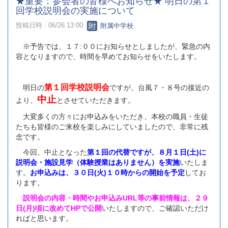
★重要：参会者の皆様へお知らせ★ 明日の第１
回学校説明会の実施について
投稿日時 : 06/26 13:00
附属中学校
※予告では、１７:００にお知らせとしましたが、緊急の内
容となりますので、時間を早めてお知らせをいたします。
第１回学校説明会
明日の
ですが、台風７・８号の接近の
中止
より、
とさせていただきます。
大変多くの方々にお申込みをいただき、本校の職員・生徒
たちも皆様のご来校を楽しみにしていましたので、非常に残
念です。
今回、中止となった
第１回の代替ですが、８月１日(土)に
説明会・施設見学（体験授業はありません）を実施
いたしま
す。
お申込みは、３０日(火)１０時からの開始
を予定
してお
ります。
説明会の内容・時間やお申込みURL等の事前情報は、２９
日(月)頃に改めてHPで公開
いたしますので、ご確認いただけ
ればと思います。