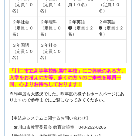
（定員１０
（定員１４
員１０名）
（定員１０
名）
名）
名）
２年社会
２年理科
２年英語
２年英語
（定員１０
（定員１０
❶（定員１２
➋（定員１２
名）
名）
名）
名）
３年国語
３年社会
（定員１０
（定員１０
名）
名）
「川口市立高等学校附属中学校」にご興味のある方、
入学をお考えの方等、多くの方々のご来校を職員一
同、心よりお待ちしております！
※昨年度も大盛況でした。昨年度の様子もホームページにあ
りますので参考までにご覧になってみてください。
【申込みシステムに関するお問い合わせ】
☎川口市教育委員会 教育政策室 048‐252‐0265