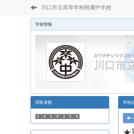
川口市立高等学校附属中学校
学校情報
カワグチシリツコウ
川口市
閲覧者数
学校
1
8
2
8
2
6
8
★