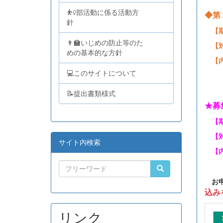
⛹️‍♀️部活動に係る活動方
◆第
針
【期
👨‍🏫いじめの防止等のた
【対
めの基本的な方針
【内
💻このサイトについて
📝提出書類様式
★募
【期
【対
サイト内検索
【内
お申
込み
リンク