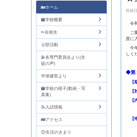
🏡ホーム
投稿日時
🏫学校概要
令和
✏在校生
ご案
度に
🥇部活動
今年
しく
🎤各専門委員会より(生
徒の声)
◆第
🌸保健室より
【期
🏫学校の様子(動画・写
【対
真集)
【内
📝入試情報
学校
【申
🚌アクセス
😊生活のきまり