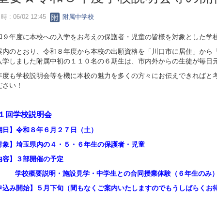
 : 06/02 12:45
附属中学校
９年度に本校への入学をお考えの保護者・児童の皆様を対象とした学校
内のとおり、令和８年度から本校の出願資格を「川口市に居住」から「
入学しました附属中初の１１０名の６期生は、市内外からの生徒が毎日
度も学校説明会等を機に本校の魅力を多くの方々にお伝えできればと考
ださい！
１回学校説明会
日】令和８年６月２７日（土）
象】埼玉県内の４・５・６年生の保護者・児童
容】３部開催の予定
概要説明・施設見学・中学生との合同授業体験（６年生のみ
込み開始】５月下旬（間もなくご案内いたしますのでもうしばらくお