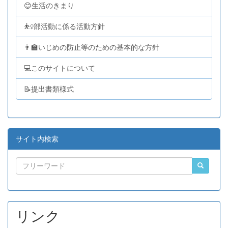
😊生活のきまり
⛹️‍♀️部活動に係る活動方針
👨‍🏫いじめの防止等のための基本的な方針
💻このサイトについて
📝提出書類様式
サイト内検索
リンク