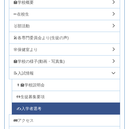
🏫学校概要
✏在校生
🥇部活動
🎤各専門委員会より(生徒の声)
🌸保健室より
🏫学校の様子(動画・写真集)
📝入試情報
👨‍🏫学校説明会
👫生徒募集要項
✍入学者選考
🚌アクセス