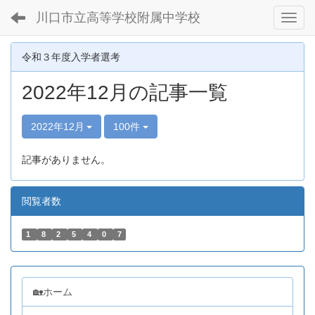
川口市立高等学校附属中学校
Toggl
令和３年度入学者選考
2022年12月の記事一覧
2022年12月
100件
記事がありません。
閲覧者数
1
8
2
5
4
0
7
🏡ホーム