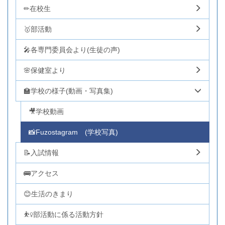
✏在校生
🥇部活動
🎤各専門委員会より(生徒の声)
🌸保健室より
🏫学校の様子(動画・写真集)
🎥学校動画
📸Fuzostagram (学校写真)
📝入試情報
🚌アクセス
😊生活のきまり
⛹️‍♀️部活動に係る活動方針