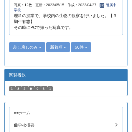
写真：12枚
更新：2023/05/15
作成：2023/04/27
附属中
学校
理科の授業で、学校内の生物の観察を行いました。【３
期生有志】
その時にPCで撮った写真です。
差し戻しのみ
新着順
50件
閲覧者数
1
8
2
9
0
3
1
🏡ホーム
🏫学校概要