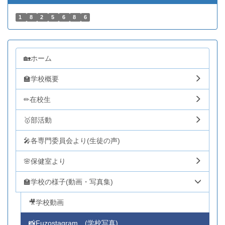
1
8
2
5
6
8
6
🏡ホーム
🏫学校概要
✏在校生
🥇部活動
🎤各専門委員会より(生徒の声)
🌸保健室より
🏫学校の様子(動画・写真集)
🎥学校動画
📸Fuzostagram (学校写真)