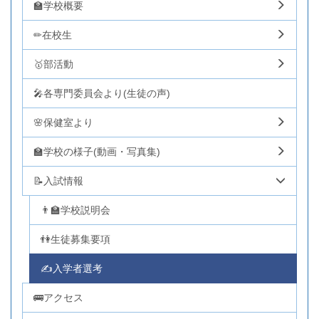
🏫学校概要
✏在校生
🥇部活動
🎤各専門委員会より(生徒の声)
🌸保健室より
🏫学校の様子(動画・写真集)
📝入試情報
👨‍🏫学校説明会
👫生徒募集要項
✍入学者選考
🚌アクセス