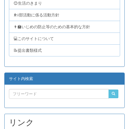
😊生活のきまり
⛹️‍♀️部活動に係る活動方針
👨‍🏫いじめの防止等のための基本的な方針
💻このサイトについて
📝提出書類様式
サイト内検索
リンク