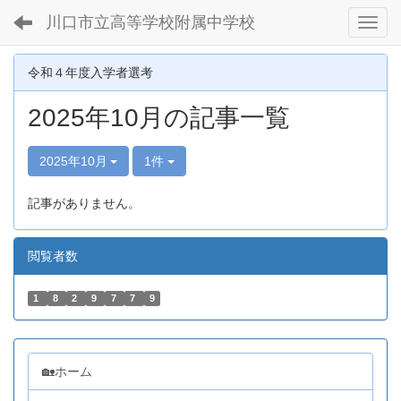
川口市立高等学校附属中学校
Toggl
令和４年度入学者選考
2025年10月の記事一覧
2025年10月
1件
記事がありません。
閲覧者数
1
8
2
9
7
7
9
🏡ホーム