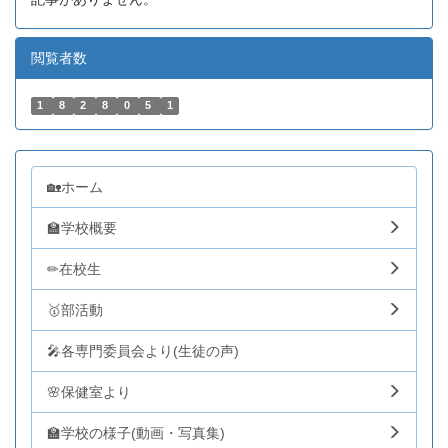
閲覧者数
1
8
2
8
0
5
1
🏡ホーム
🏫学校概要
✏在校生
🥇部活動
🎤各専門委員会より(生徒の声)
🌸保健室より
🏫学校の様子(動画・写真集)