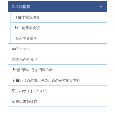
📝入試情報
👨‍🏫学校説明会
👫生徒募集要項
✍入学者選考
🚌アクセス
😊生活のきまり
⛹️‍♀️部活動に係る活動方針
👨‍🏫いじめの防止等のための基本的な方針
💻このサイトについて
📝提出書類様式