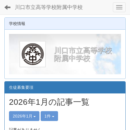
川口市立高等学校附属中学校
Toggl
学校情報
川口市立高等学校
附属中学校
生徒募集要項
2026年1月の記事一覧
2026年1月
1件
記事がありません。