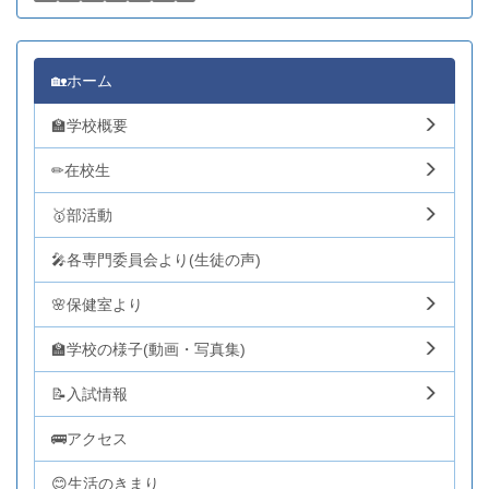
🏡ホーム
🏫学校概要
✏在校生
🥇部活動
🎤各専門委員会より(生徒の声)
🌸保健室より
🏫学校の様子(動画・写真集)
📝入試情報
🚌アクセス
😊生活のきまり