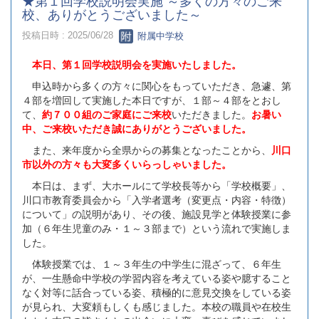
★第１回学校説明会実施 ～多くの方々のご来
校、ありがとうございました～
投稿日時 : 2025/06/28
附属中学校
本日、第１回学校説明会を実施いたしました。
申込時から多くの方々に関心をもっていただき、急遽、第
４部を増回して実施した本日ですが、１部～４部をとおし
て、
約７００組のご家庭にご来校
いただきました。
お暑い
中、ご来校いただき誠にありがとうございました。
また、来年度から全県からの募集となったことから、
川口
市以外の方々も大変多くいらっしゃいました。
本日は、まず、大ホールにて学校長等から「学校概要」、
川口市教育委員会から「入学者選考（変更点・内容・特徴）
について」の説明があり、その後、施設見学と体験授業に参
加（６年生児童のみ・１～３部まで）という流れで実施しま
した。
体験授業では、１～３年生の中学生に混ざって、６年生
が、一生懸命中学校の学習内容を考えている姿や臆すること
なく対等に話合っている姿、積極的に意見交換をしている姿
が見られ、大変頼もしくも感じました。本校の職員や在校生