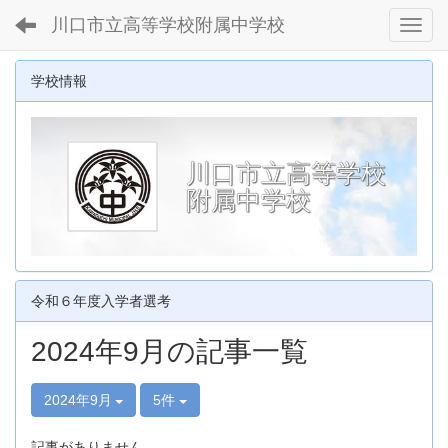
川口市立高等学校附属中学校
Toggl
学校情報
川口市立高等学校
附属中学校
令和６年度入学者選考
2024年9月の記事一覧
2024年9月
5件
記事がありません。