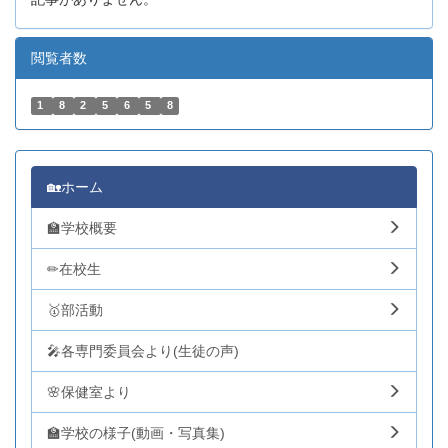
閲覧者数
1
8
2
5
6
5
8
🏡ホーム
🏫学校概要
✏在校生
🥇部活動
🎤各専門委員会より(生徒の声)
🌸保健室より
🏫学校の様子(動画・写真集)