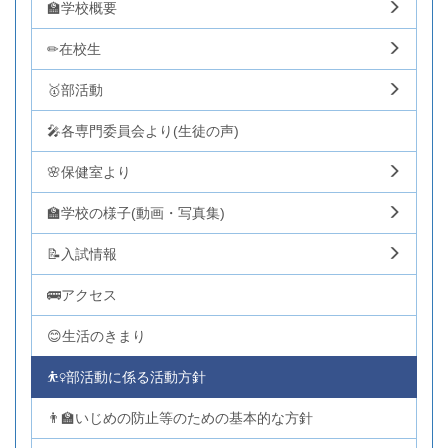
🏫学校概要
✏在校生
🥇部活動
🎤各専門委員会より(生徒の声)
🌸保健室より
🏫学校の様子(動画・写真集)
📝入試情報
🚌アクセス
😊生活のきまり
⛹️‍♀️部活動に係る活動方針
👨‍🏫いじめの防止等のための基本的な方針