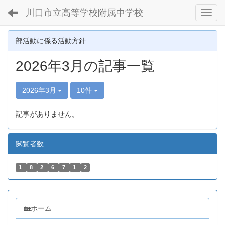
川口市立高等学校附属中学校
Toggl
部活動に係る活動方針
2026年3月の記事一覧
2026年3月
10件
記事がありません。
閲覧者数
1
8
2
6
7
1
2
🏡ホーム