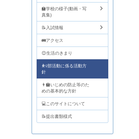
🏫学校の様子(動画・写
真集)
📝入試情報
🚌アクセス
😊生活のきまり
⛹️‍♀️部活動に係る活動方
針
👨‍🏫いじめの防止等のた
めの基本的な方針
💻このサイトについて
📝提出書類様式