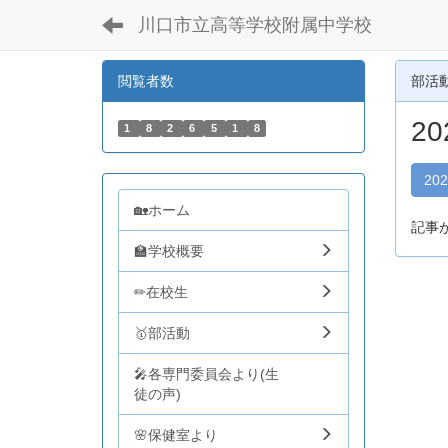
川口市立高等学校附属中学校
閲覧者数
部活
2
1
8
2
6
5
1
8
20
🏡ホーム
記事
🏫学校概要
✏在校生
🥇部活動
🎤各専門委員会より(生
徒の声)
🌸保健室より