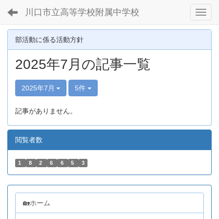
川口市立高等学校附属中学校
Toggl
部活動に係る活動方針
2025年7月の記事一覧
2025年7月
5件
記事がありません。
閲覧者数
1
8
2
6
6
5
3
🏡ホーム