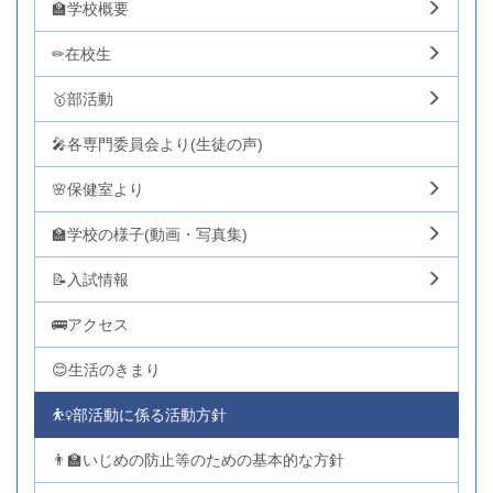
🏫学校概要
✏在校生
🥇部活動
🎤各専門委員会より(生徒の声)
🌸保健室より
🏫学校の様子(動画・写真集)
📝入試情報
🚌アクセス
😊生活のきまり
⛹️‍♀️部活動に係る活動方針
👨‍🏫いじめの防止等のための基本的な方針