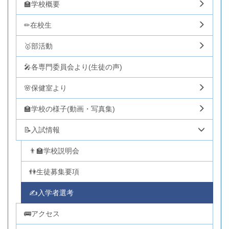
🏫学校概要
✏在校生
🥇部活動
🎤各専門委員会より(生徒の声)
🌸保健室より
🏫学校の様子(動画・写真集)
📝入試情報
👨‍🏫学校説明会
👫生徒募集要項
✍入学者選考
🚌アクセス