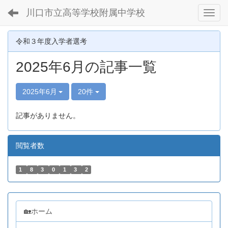
川口市立高等学校附属中学校
Toggl
令和３年度入学者選考
2025年6月の記事一覧
2025年6月
20件
記事がありません。
閲覧者数
1
8
3
0
1
3
2
🏡ホーム