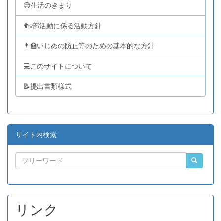
😊生活のきまり
⛹️‍♀️部活動に係る活動方針
👨‍🏫いじめの防止等のための基本的な方針
💻このサイトについて
📝提出書類様式
サイト内検索
リンク