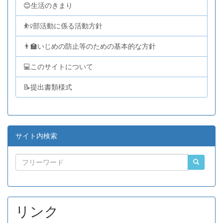
😊生活のきまり
⛹️‍♀️部活動に係る活動方針
👨‍🏫いじめの防止等のための基本的な方針
💻このサイトについて
📝提出書類様式
サイト内検索
リンク