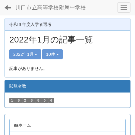
川口市立高等学校附属中学校
Toggl
令和３年度入学者選考
2022年1月の記事一覧
2022年1月
10件
記事がありません。
閲覧者数
1
8
2
8
8
0
6
🏡ホーム