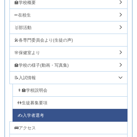
🏫学校概要
✏在校生
🥇部活動
🎤各専門委員会より(生徒の声)
🌸保健室より
🏫学校の様子(動画・写真集)
📝入試情報
👨‍🏫学校説明会
👫生徒募集要項
✍入学者選考
🚌アクセス