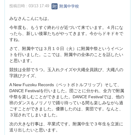
投稿日時 : 03/13 17:49
附属中学校
みなさんこんにちは。
今年度も、もうすぐ終わりが近づいて来ています。４月にな
ったら、新しい後輩たちがやってきます。今からドキドキで
すね。
さて、附属中では３月１０日（火）に附属中祭というイベン
トを行いました。ここでは、附属中の全体のことを話したい
と思います。
競技は全部で５つ。玉入れクイズや大繩全員跳び、大繩八の
字跳びクイズ、
A New Fuzoku Records（ペットボトルフリップ）そして、
DANCE Festivalを行いました。団ごとに分かれ、全力で附属
中祭を楽しむことができました。DANCE Festivalでは、他の
班のダンスもノリノリで踊り待っている間も楽しみながら過
ごすことができました。優勝したのは、黄団です。なんと、
３冠されてしまいました。
次の大きな行事は、卒業式です。附属中生で３年生を立派に
送り出したいと思います。