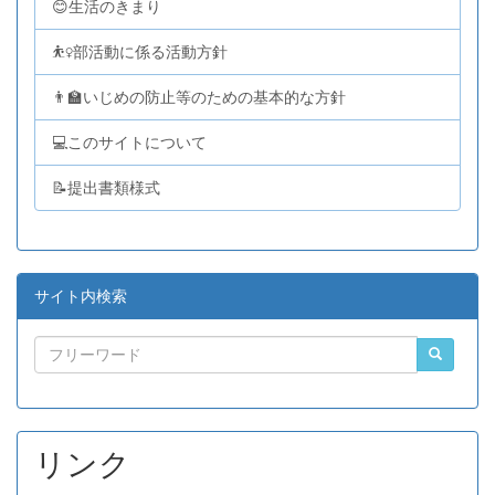
😊生活のきまり
⛹️‍♀️部活動に係る活動方針
👨‍🏫いじめの防止等のための基本的な方針
💻このサイトについて
📝提出書類様式
サイト内検索
リンク