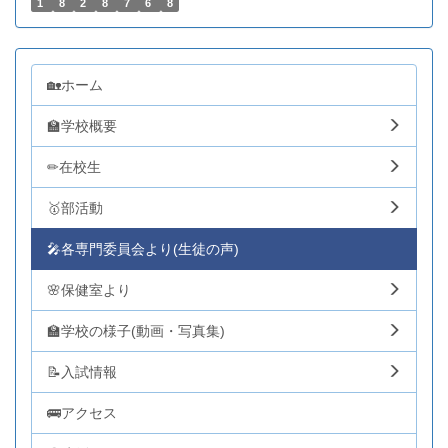
1
8
2
8
7
6
8
🏡ホーム
🏫学校概要
✏在校生
🥇部活動
🎤各専門委員会より(生徒の声)
🌸保健室より
🏫学校の様子(動画・写真集)
📝入試情報
🚌アクセス