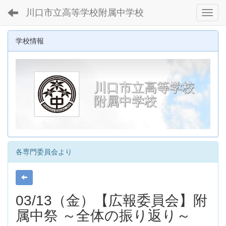
川口市立高等学校附属中学校
Toggl
学校情報
川口市立高等学校
附属中学校
各専門委員会より
03/13（金）【広報委員会】附
属中祭 ～全体の振り返り～