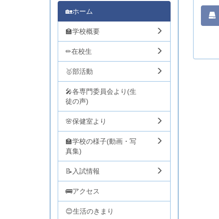
🏡ホーム
🏫学校概要
✏在校生
🥇部活動
🎤各専門委員会より(生
徒の声)
🌸保健室より
🏫学校の様子(動画・写
真集)
📝入試情報
🚌アクセス
😊生活のきまり