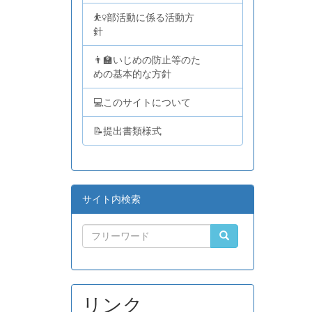
⛹️‍♀️部活動に係る活動方
針
👨‍🏫いじめの防止等のた
めの基本的な方針
💻このサイトについて
📝提出書類様式
サイト内検索
リンク