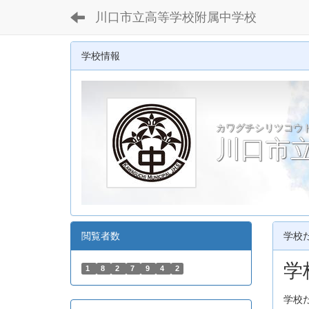
川口市立高等学校附属中学校
学校情報
カワグチシリツコウ
川口市
閲覧者数
学校
学
1
8
2
7
9
4
2
学校