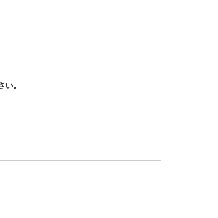
。
さい。
。