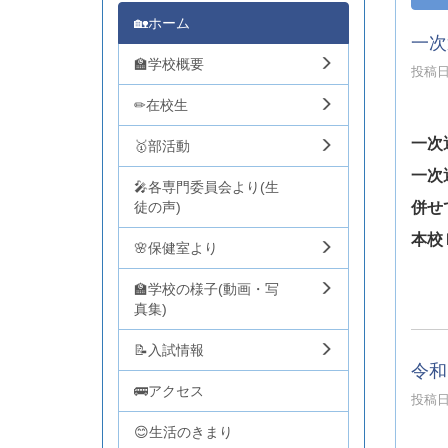
🏡ホーム
一次
🏫学校概要
投稿日時
✏在校生
一次
🥇部活動
一次
🎤各専門委員会より(生
徒の声)
併せ
本校
🌸保健室より
🏫学校の様子(動画・写
真集)
📝入試情報
令和
🚌アクセス
投稿日時
😊生活のきまり