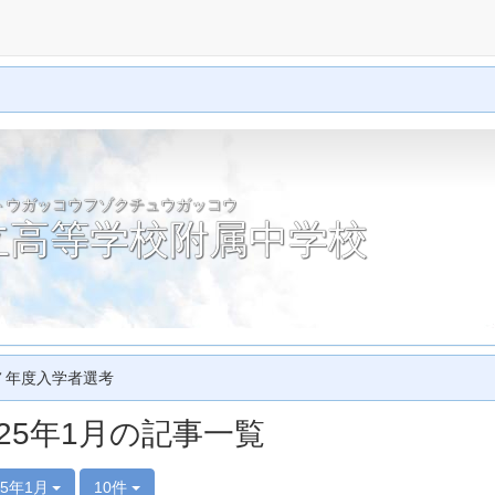
トウガッコウフゾクチュウガッコウ
立高等学校附属中学校
７年度入学者選考
025年1月の記事一覧
25年1月
10件