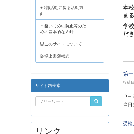
本
⛹️‍♀️部活動に係る活動方
針
ま
学
👨‍🏫いじめの防止等のた
めの基本的な方針
だ
💻このサイトについて
📝提出書類様式
第一
投稿日時
サイト内検索
日
当
当日
受検
リンク