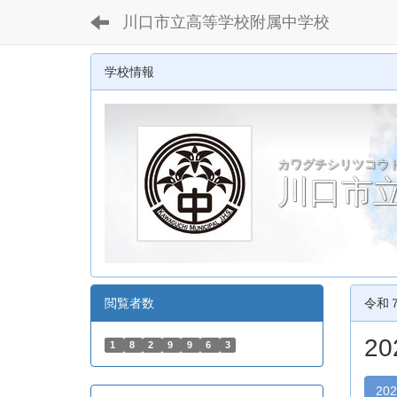
川口市立高等学校附属中学校
学校情報
カワグチシリツコウ
川口市
閲覧者数
令和
2
1
8
2
9
9
6
3
20