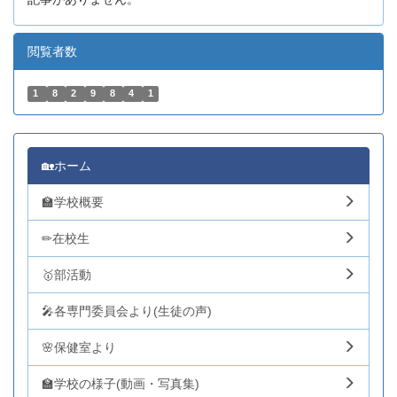
閲覧者数
1
8
2
9
8
4
1
🏡ホーム
🏫学校概要
✏在校生
🥇部活動
🎤各専門委員会より(生徒の声)
🌸保健室より
🏫学校の様子(動画・写真集)