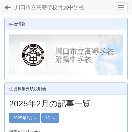
川口市立高等学校附属中学校
Toggl
学校情報
川口市立高等学校
附属中学校
生徒募集要項説明会
2025年2月の記事一覧
2025年2月
1件
記事がありません。