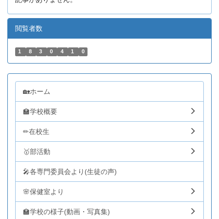
閲覧者数
1
8
3
0
4
1
0
🏡ホーム
🏫学校概要
✏在校生
🥇部活動
🎤各専門委員会より(生徒の声)
🌸保健室より
🏫学校の様子(動画・写真集)