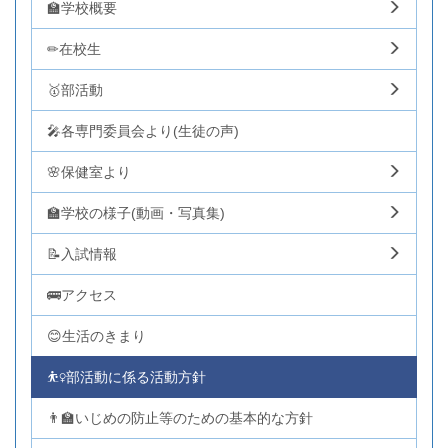
🏫学校概要
✏在校生
🥇部活動
🎤各専門委員会より(生徒の声)
🌸保健室より
🏫学校の様子(動画・写真集)
📝入試情報
🚌アクセス
😊生活のきまり
⛹️‍♀️部活動に係る活動方針
👨‍🏫いじめの防止等のための基本的な方針