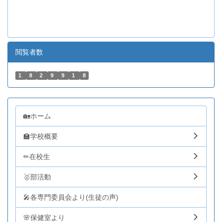
閲覧者数
1
8
2
9
9
1
8
🏡ホーム
🏫学校概要
✏在校生
🥇部活動
🎤各専門委員会より(生徒の声)
🌸保健室より