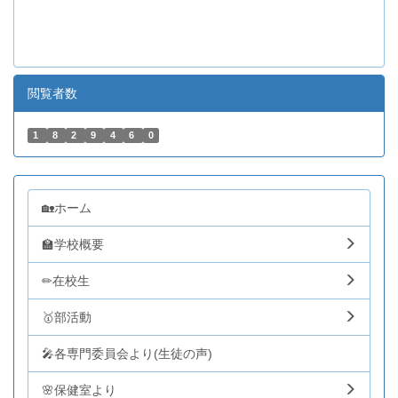
閲覧者数
1
8
2
9
4
6
0
🏡ホーム
🏫学校概要
✏在校生
🥇部活動
🎤各専門委員会より(生徒の声)
🌸保健室より