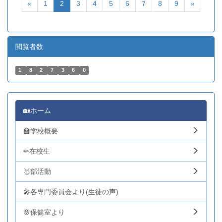
«
1
2
3
4
5
6
7
8
9
»
閲覧者数
1
8
2
7
3
6
0
🏡ホーム
🏫学校概要
✏在校生
🥇部活動
🎤各専門委員会より(生徒の声)
🌸保健室より