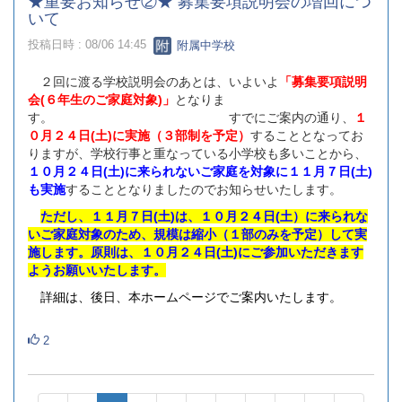
★重要お知らせ②★ 募集要項説明会の増回につ
いて
投稿日時 : 08/06 14:45
附属中学校
２回に渡る学校説明会のあとは、いよいよ
「募集要項説明
会(６年生のご家庭対象)」
となりま
す。 すでにご案内の通り、
１
０月２４日(土)に実施（３部制を予定）
することとなってお
りますが、学校行事と重なっている小学校も多いことから、
１０月２４日(土)に来られないご家庭を対象に１１月７日(土)
も実施
することとなりましたのでお知らせいたします。
ただし、１１月７日(土)は、１０月２４日(土）に来られな
いご家庭対象のため、規模は縮小（１部のみを予定）して実
施します。原則は、１０月２４日(土)にご参加いただきます
ようお願いいたします。
詳細は、後日、本ホームページでご案内いたします。
2