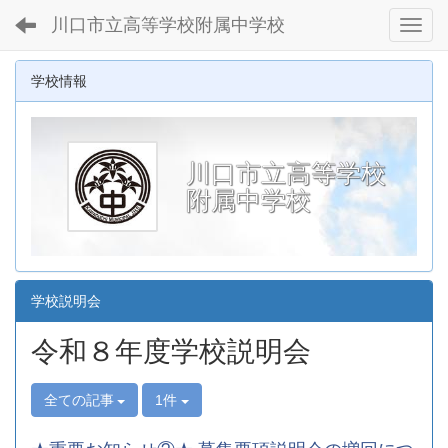
川口市立高等学校附属中学校
Toggl
学校情報
川口市立高等学校
附属中学校
学校説明会
令和８年度学校説明会
全ての記事
1件