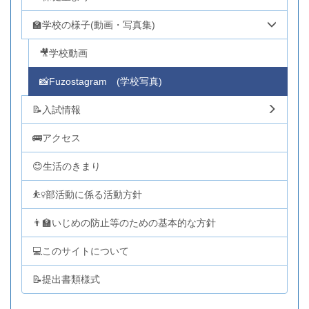
🏫学校の様子(動画・写真集)
🎥学校動画
📸Fuzostagram (学校写真)
📝入試情報
🚌アクセス
😊生活のきまり
⛹️‍♀️部活動に係る活動方針
👨‍🏫いじめの防止等のための基本的な方針
💻このサイトについて
📝提出書類様式