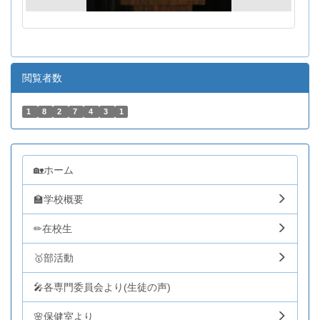
閲覧者数
1
8
2
7
4
3
1
🏡ホーム
🏫学校概要
✏在校生
🥇部活動
🎤各専門委員会より(生徒の声)
🌸保健室より