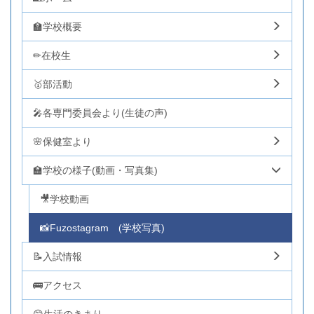
🏫学校概要
✏在校生
🥇部活動
🎤各専門委員会より(生徒の声)
🌸保健室より
🏫学校の様子(動画・写真集)
🎥学校動画
📸Fuzostagram (学校写真)
📝入試情報
🚌アクセス