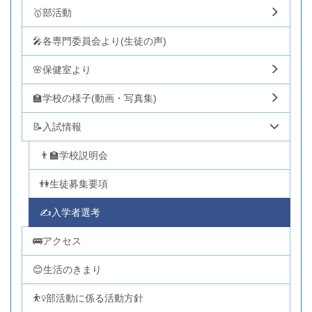
🥇部活動
🎤各専門委員会より(生徒の声)
🌸保健室より
🏫学校の様子(動画・写真集)
📝入試情報
👨‍🏫学校説明会
👫生徒募集要項
✍入学者選考
🚌アクセス
😊生活のきまり
⛹️‍♀️部活動に係る活動方針