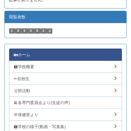
閲覧者数
1
8
3
0
5
3
2
🏡ホーム
🏫学校概要
✏在校生
🥇部活動
🎤各専門委員会より(生徒の声)
🌸保健室より
🏫学校の様子(動画・写真集)