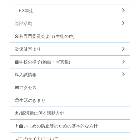
👦3年生
🥇部活動
🎤各専門委員会より(生徒の声)
🌸保健室より
🏫学校の様子(動画・写真集)
📝入試情報
🚌アクセス
😊生活のきまり
⛹️‍♀️部活動に係る活動方針
👨‍🏫いじめの防止等のための基本的な方針
💻このサイトについて