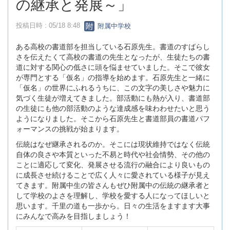
の継承と発展～」
投稿日時 : 05/18 8:48
附属中学校
ある高校の書道部を担当している石原先生。書道のすばらし
さを伝えたくて高校の書道の先生となったが、生徒たちの書
道に対する関心の低さに頭を悩ませていました。​そこで彼女
が専門とする「仮名」の指導を始めます。石原先生と一緒に
「仮名」の世界にふれるうちに、この文字の美しさや魅力に
気づく生徒が増えてきました。​部活動にも熱が入り、書道部
の生徒にも他の部活動のような達成感を味わわせたいと思う
ようになりました。そこから石原先生と書道部員の書道パフ
ォーマンスの挑戦が始まります。
伝統はなぜ継承されるのか。そこには現状維持ではなく伝統
自体の良さや本質といった不易と時代や社会情勢、その他の
ことに適応して変化、発展させる流行の融合により良いもの
に成長させ続けることで広く人々に愛されている様子が見え
てきます。附属中生の皆さんもぜひ附属中の伝統の継承者と
して学校のよさを理解し、学校を愛する人になってほしいと
思います。千里の道も一歩から。日々の生活をますます大事
にみんなで高みを目指しましょう！