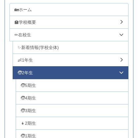
🏡ホーム
🏫学校概要
✏在校生
✨新着情報(学校全体)
👶1年生
🧒2年生
🧒5期生
🧒4期生
🧒3期生
👧2期生
🧒1期生