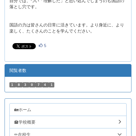
自分では、つい「理解した」と思い込んでしまうのも国語の
落とし穴です。
国語の力は皆さんの日常に活きています。より身近に、より
楽しく、たくさんのことを学んでください。
5
閲覧者数
1
8
3
0
7
4
1
🏡ホーム
🏫学校概要
✏在校生