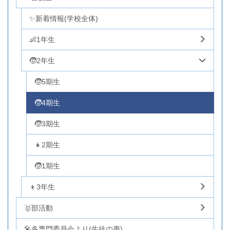
✨新着情報(学校全体)
👶1年生
🧒2年生
🧒5期生
🧒4期生
🧒3期生
👧2期生
🧒1期生
👦3年生
🥇部活動
🎤各専門委員会より(生徒の声)