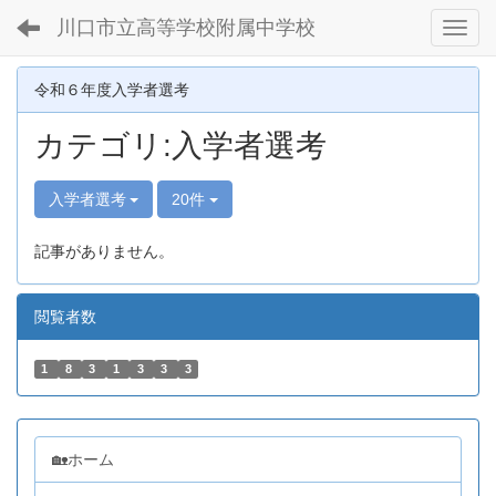
川口市立高等学校附属中学校
Toggl
令和６年度入学者選考
カテゴリ:入学者選考
入学者選考
20件
記事がありません。
閲覧者数
1
8
3
1
3
3
3
🏡ホーム