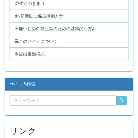
😊生活のきまり
⛹️‍♀️部活動に係る活動方針
👨‍🏫いじめの防止等のための基本的な方針
💻このサイトについて
📝提出書類様式
サイト内検索
リンク