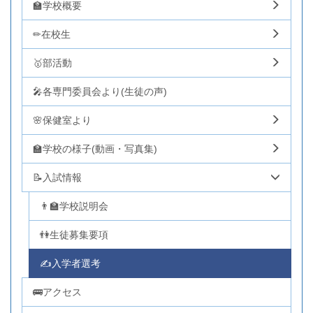
🏫学校概要
✏在校生
🥇部活動
🎤各専門委員会より(生徒の声)
🌸保健室より
🏫学校の様子(動画・写真集)
📝入試情報
👨‍🏫学校説明会
👫生徒募集要項
✍入学者選考
🚌アクセス