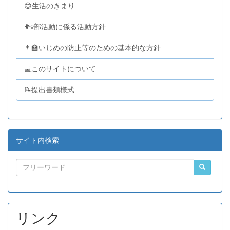
😊生活のきまり
⛹️‍♀️部活動に係る活動方針
👨‍🏫いじめの防止等のための基本的な方針
💻このサイトについて
📝提出書類様式
サイト内検索
リンク