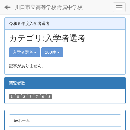
川口市立高等学校附属中学校
Toggl
令和６年度入学者選考
カテゴリ:入学者選考
入学者選考
100件
記事がありません。
閲覧者数
1
8
2
7
7
6
3
🏡ホーム