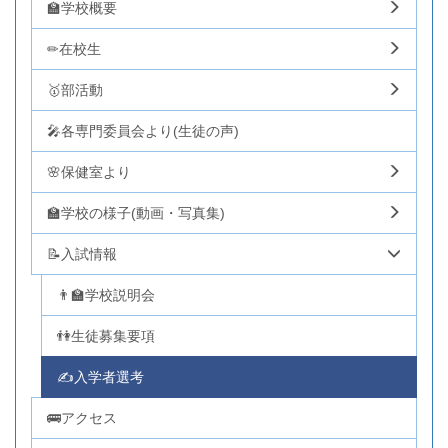
🏫学校概要
✏在校生
🥇部活動
🎤各専門委員会より(生徒の声)
🌸保健室より
🏫学校の様子(動画・写真集)
📝入試情報
👨‍🏫学校説明会
👫生徒募集要項
✍入学者選考
🚌アクセス